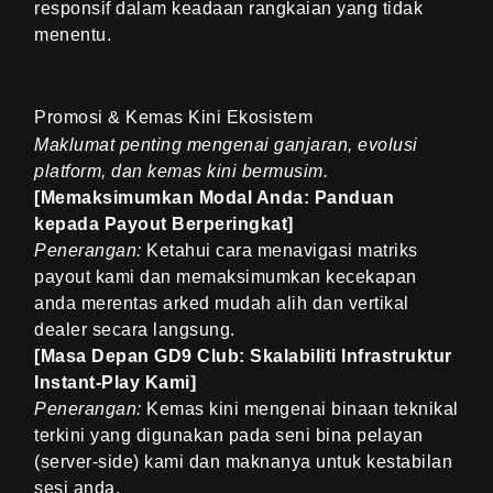
responsif dalam keadaan rangkaian yang tidak
menentu.
Promosi & Kemas Kini Ekosistem
Maklumat penting mengenai ganjaran, evolusi
platform, dan kemas kini bermusim.
[Memaksimumkan Modal Anda: Panduan
kepada Payout Berperingkat]
Penerangan:
Ketahui cara menavigasi matriks
payout kami dan memaksimumkan kecekapan
anda merentas arked mudah alih dan vertikal
dealer secara langsung.
[Masa Depan GD9 Club: Skalabiliti Infrastruktur
Instant-Play Kami]
Penerangan:
Kemas kini mengenai binaan teknikal
terkini yang digunakan pada seni bina pelayan
(server-side) kami dan maknanya untuk kestabilan
sesi anda.