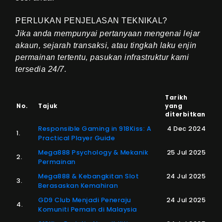
PERLUKAN PENJELASAN TEKNIKAL?
Jika anda mempunyai pertanyaan mengenai lejar
akaun, sejarah transaksi, atau tingkah laku enjin
permainan tertentu, pasukan infrastruktur kami
tersedia 24/7.
Tarikh
No.
Tajuk
yang
diterbitkan
Responsible Gaming in 918Kiss: A
4 Dec 2024
1.
Practical Player Guide
Mega888 Psychology & Mekanik
25 Jul 2025
2.
Permainan
Mega888 & Kebangkitan Slot
24 Jul 2025
3.
Berasaskan Kemahiran
GD9 Club Menjadi Peneraju
24 Jul 2025
4.
Komuniti Pemain di Malaysia