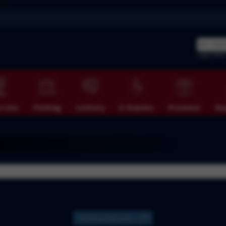
());
Lupa kata
 Live
Fishing
Lottery
E-Kasino
Promosi
Ke
Sedang Memuat...