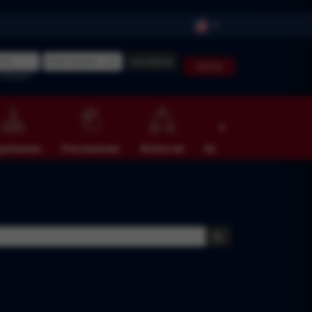
LOG MASUK
DAFTAR
 laluan?
johanan
Permainan
Referral
Kesetiaan