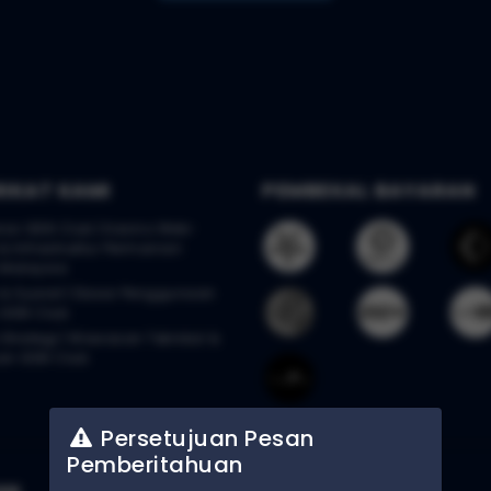
IKAT KAMI
PEMBEKAL BAYARAN
ai GD9 Club | Kasino Web-
 & Infrastruktur Permainan
l Malaysia
& Syarat | Dasar Penggunaan
 GD9 Club
 Strategi | Wawasan Teknikal &
an GD9 Club
Persetujuan Pesan
Pemberitahuan