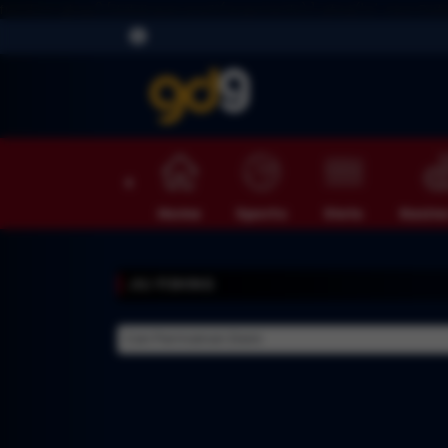
function gtag(){dataLayer.push(arguments);} gtag('js', new Date
Home
Sports
Slots
Kasino
JILI FISHING