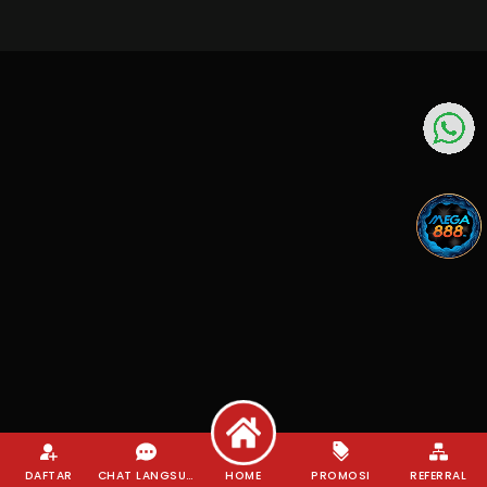
DAFTAR
CHAT LANGSUNG
HOME
PROMOSI
REFERRAL