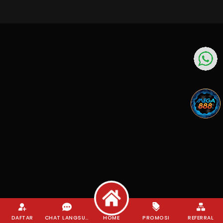
DAFTAR
CHAT LANGSUNG
HOME
PROMOSI
REFERRAL