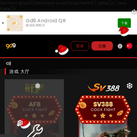
function gtag(){dataLayer.push(arguments);} gtag('js', new
Date());
Gd9 Android QR
×
下载
移动应用程式
注册
登录
游戏 大厅
❅
❆
❅
❆
❄