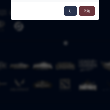
好
取消
❄