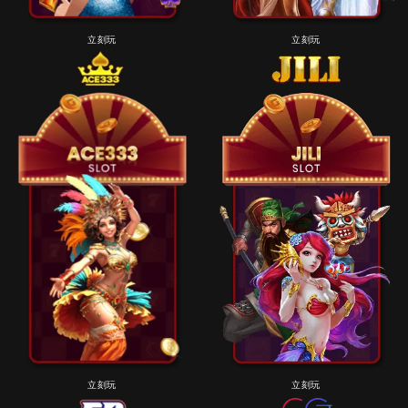
立刻玩
立刻玩
立刻玩
立刻玩