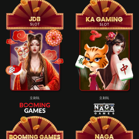
立刻玩
立刻玩