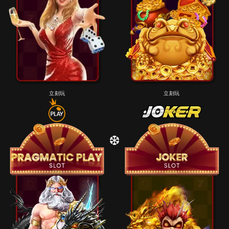
立刻玩
立刻玩