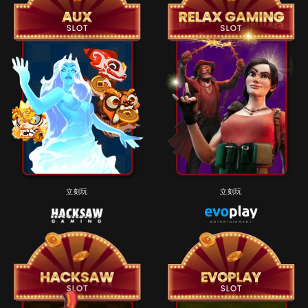
立刻玩
立刻玩