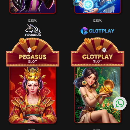
立刻玩
立刻玩