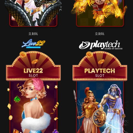
立刻玩
立刻玩