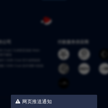
的公司
付款服务供应商
9 Club | 马来西亚顶级 Web-
e 数字赌场
件 | GD9 Club 官方使用政策
略 | GD9 Club 技术洞察与指南
网页推送通知