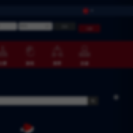
登录
注册
比赛
游戏
推荐
忠诚