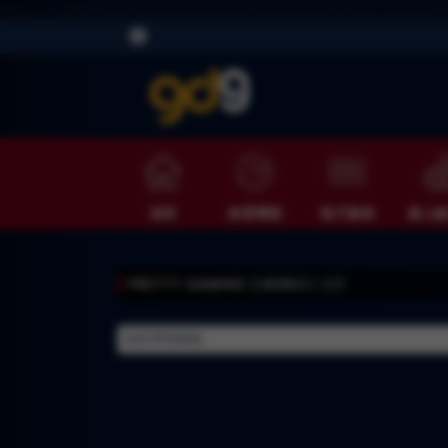
function gtag(){dataLayer.push(arguments);} gtag('js', new Date
首页
体育博彩
电子游戏
真人
PRETTY GAMING CASINO | 大厅
❆