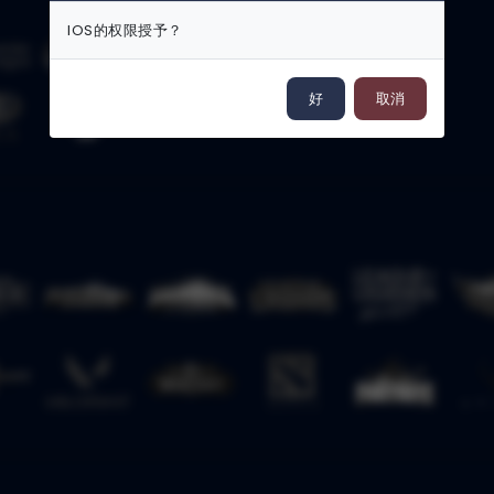
IOS的权限授予？
好
取消