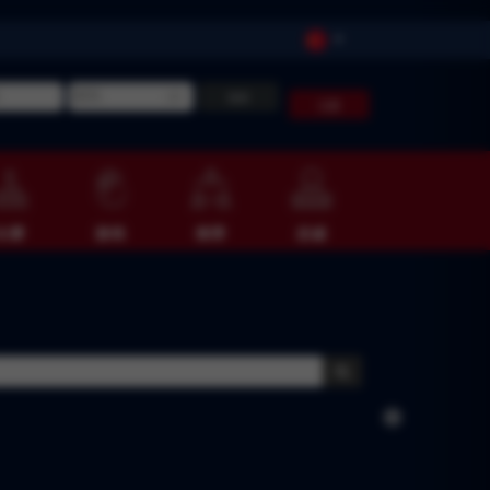
登录
注册
比赛
游戏
推荐
忠诚