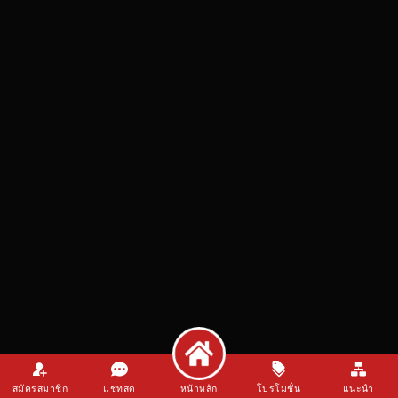
สมัครสมาชิก
แชทสด
หน้าหลัก
โปรโมชั่น
แนะนำ