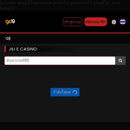
function gtag(){dataLayer.push(arguments);} gtag('js', new
Date());
สมัครสมาชิก
เข้าสู่ระบบ
JILI E CASINO
กำลังโหลด