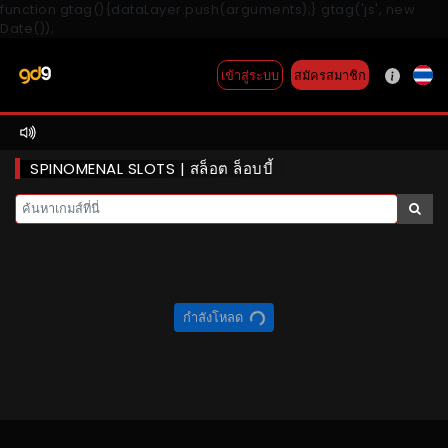
function gtag(){dataLayer.push(arguments);} gtag('js', new
Date());
สมัครสมาชิก
เข้าสู่ระบบ
SPINOMENAL SLOTS | สล็อต ล็อบบี้
กำลังโหลด