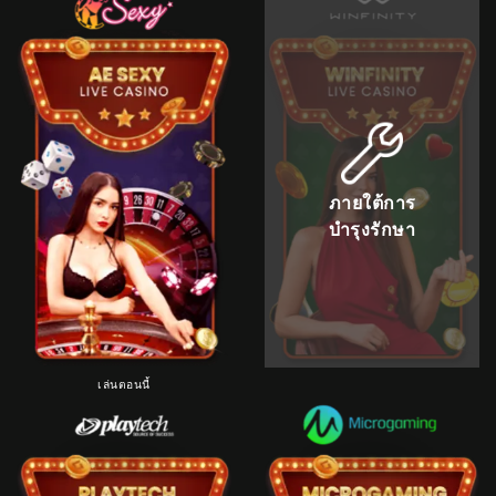
ภายใต้การ
บำรุงรักษา
เล่นตอนนี้