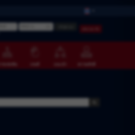
เข้าสู่ระบบ
สมัครสมาชิก
ารแข่งขัน
เกมส์
แนะนำ
ความภักดี