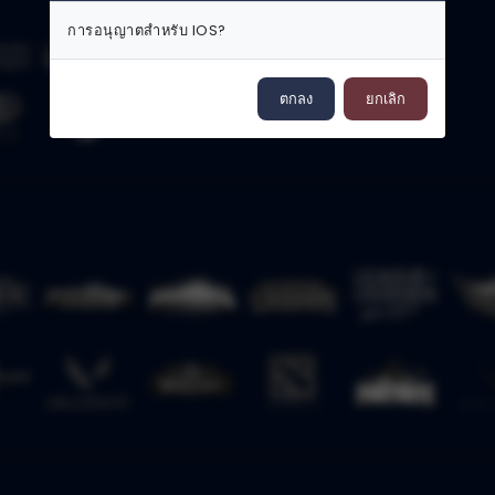
การอนุญาตสำหรับ IOS?
ตกลง
ยกเลิก