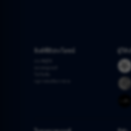
ลิงค์ที่มีประโยชน์
ผู้ให
ประวัติผู้ใช้
หมวดหมู่เกมส์
โปรโมชั่น
กฎการส่งเสริมการขาย