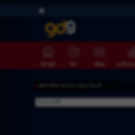
function gtag(){dataLayer.push(arguments);} gtag('js', new Date
หน้าหลัก
กีฬา
สล็อต
คาสิโนถ่
NEXTSPIN SLOTS | สล็อต ล็อบบี้