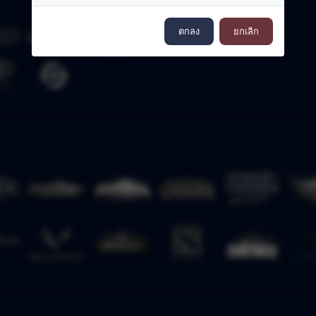
ตกลง
ยกเลิก