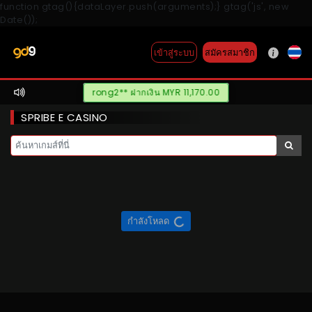
function gtag(){dataLayer.push(arguments);} gtag('js', new
Date());
สมัครสมาชิก
เข้าสู่ระบบ
rong2** ฝากเงิน MYR 11,170.00
SPRIBE E CASINO
กำลังโหลด